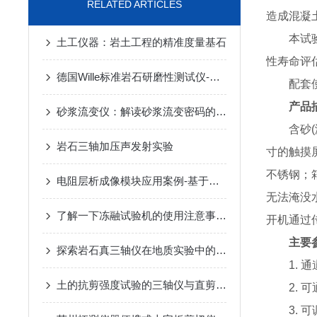
RELATED ARTICLES
造成混凝
本试验机
土工仪器：岩土工程的精准度量基石
性寿命评
德国Wille标准岩石研磨性测试仪-苏州拓测仪器设备有限公司
配套使用
产品
砂浆流变仪：解读砂浆流变密码的关键工具
含砂(海
岩石三轴加压声发射实验
寸的触摸
不锈钢；
电阻层析成像模块应用案例-基于三维电阻层析成像的盾构机超前探测研究
无法淹没
了解一下冻融试验机的使用注意事项吧
开机通过
主要
探索岩石真三轴仪在地质实验中的应用与优势
1. 通
土的抗剪强度试验的三轴仪与直剪仪的比较
2. 可
3. 可