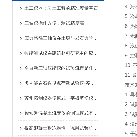
4. 海
土工仪器：岩土工程的精准度量基石
5. 冷
三轴仪操作方便，测试精度高
6. 热
7. 光
应力路径三轴仪在土壤与岩石力学中的应用探讨
8. 液
收缩测试仪在建筑材料研究中的应用与发展趋势
9. 控
10. 
全自动三轴压缩仪的试验流程是什么？
11.
反
多功能岩石数显点荷载试验仪-苏州拓测仪器设备有限公司
技术参
1. 具
苏州拓测仪器便携式十字板剪切仪说明书
2. 试
你知道混凝土流变仪的测试模式有哪些么
3. 试
4. 浸
提高混凝土耐冻融性：冻融试验机的应用
5. 干