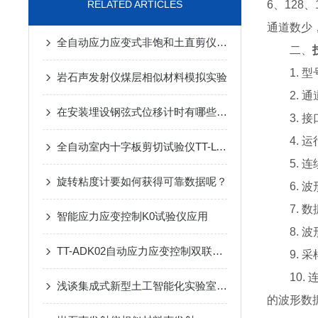
RELATED ARTICLES
6、128、
通道数少
全自动应力应变式非饱和土直剪仪TT-2UM-苏州拓测仪器设备有限公司
二、
1. 型号
岩石声发射仪煤层相似材料模拟实验
2. 通道
在安装埋设钢弦式位移计时有哪些要求你知道么
3. 接口
4. 运行
全自动室内十字板剪切试验仪TT-LVS-苏州拓测仪器设备有限公司
5. 连续
旋转粘度计要如何获得可靠数据呢？
6. 波形
7. 数
智能应力应变控制K0试验仪应用
8. 波
TT-ADK02自动应力应变控制双联K0固结仪
9. 采样速
10. 
浅谈集成式新型土工智能化实验室建设
的波形数