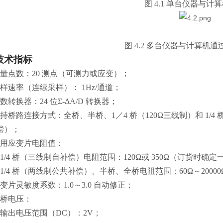
图 4.1 单台仪器与计
图 4.2 多台仪器与计算机
技术指标
 测量点数：20 测点（可测力或应变）；
 采样速率（连续采样）： 1Hz/通道；
 模数转换器：24 位Σ-ΔA/D 转换器；
 支持桥路连接方式：全桥、半桥、1／4 桥（120Ω三线制）和 1/4
偿）；
 适用应变片电阻值：
1/4 桥（三线制自补偿）电阻范围：120Ω或 350Ω（订货时确定
）1/4 桥（两线制公共补偿）、半桥、全桥电阻范围：60Ω～2000
 应变片灵敏度系数：1.0～3.0 自动修正；
 供桥电压：
）输出电压范围（DC）：2V；