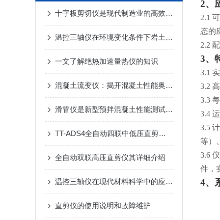
2、
十字板剪切仪是现代制造业的高效切割工具
2.1
态的
温控三轴仪在环境变化条件下岩土测试中的重要性
2.
3、
一文了解绝热加速量热仪的知识
3.
混凝土流变仪：揭开混凝土性能奥秘的钥匙
3.
3.
滑管仪是新型预拌混凝土性能测试装置
3.4
3.
TT-ADS4全自动四联中低压直剪仪-苏州拓测仪器设备有限公司
等）
3.
全自动双联高压直剪仪其详细介绍
件，
温控三轴仪在现代材料科学中的应用与展望
4、
直剪仪的使用说明和故障维护