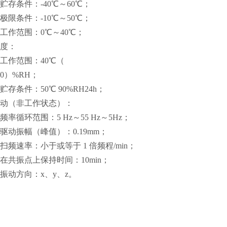
贮存条件：-40℃～60℃；
极限条件：-10℃～50℃；
）工作范围：0℃～40℃；
 湿度：
）工作范围：40℃（
90）%RH；
贮存条件：50℃ 90%RH24h；
 振动（非工作状态）：
频率循环范围：5 Hz～55 Hz～5Hz；
驱动振幅（峰值）：0.19mm；
扫频速率：小于或等于 1 倍频程/min；
）在共振点上保持时间：10min；
）振动方向：x、y、z。