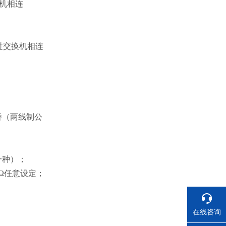
算机相连
通过交换机相连
 桥（两线制公
一种）；
0Ω任意设定；
在线咨询