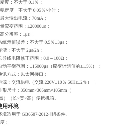
精度：不大于 0.1％；
稳定度：不大于 0.05％/小时；
）最大输出电流：70mA；
 测量应变范围：±20000με；
 最高分辨率：1με；
0 系统示值误差：不大于 0.5％±3με；
1 零漂：不大于 2με/2h；
2 长导线电阻修正范围：0.0～100Ω；
3 自动平衡范围：±15000με（应变计阻值的±1.5%）；
4 通讯方式：以太网接口；
5 电源：交流供电（交流 220V±10％ 50Hz±2％）；
6 外形尺寸：350mm×305mm×105mm（
 测点）（长×宽×高）便携机箱。
使用环境
境适用于 GB6587-2012-Ⅱ组条件。
 温度：