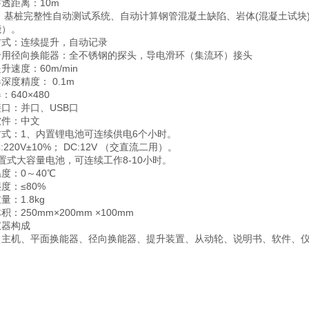
透距离：10m
： 基桩完整性自动测试系统、自动计算钢管混凝土缺陷、岩体(混凝土试块
能）。
方式：连续提升，自动记录
专用径向换能器：全不锈钢的探头，导电滑环（集流环）接头
升速度：60m/min
深度精度： 0.1m
：640×480
口：并口、USB口
软件：中文
方式：1、内置锂电池可连续供电6个小时。
:220V±10%； DC:12V （交直流二用）。
置式大容量电池，可连续工作8-10小时。
度：0～40℃
度：≤80%
量：1.8kg
积：250mm×200mm ×100mm
仪器构成
：主机、平面换能器、径向换能器、提升装置、从动轮、说明书、软件、