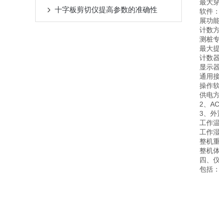
最大穿
十字板剪切仪提高参数的准确性
软件
展功
计数
测桩
最大提
计数器
显示器
通用接
操作
供电
2、AC
3、外
工作温
工作湿
整机重
整机体
四、
包括