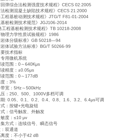
回弹综合法检测强度技术规程》CECS 02:2005
法检测混凝土缺陷技术规程》CECS 21:2000
工程基桩动测技术规程》JTG/T F81-01-2004
基桩检测技术规范》JGJ106-2014
路工程基桩检测技术规程》TB 10218-2008
物理力学性质试验规程》1986
岩体分级标准》GB 50218—94
岩体试验方法标准》BG/T 50266-99
主要技术指标
：专用微机系统
读范围：0～640Kμs
读精度：±0.05μs
读范围：0～177dB
度：3%
带宽：5Hz～500kHz
压：250、500、1000V多档可调
: 0.05、0.1、0.2、0.4、0.8、1.6、3.2、6.4μs可调
方式：按键+光电旋钮
方式：信号触发、外触发
敏度：≤10 μv
采集方式：连续信号、瞬态信号
数：双通道
离度：不小于42 dB