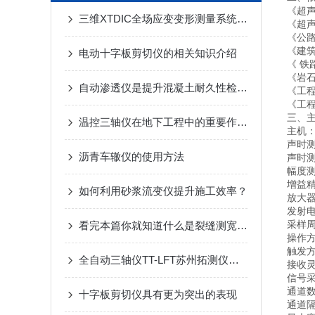
《超声
三维XTDIC全场应变变形测量系统在土木工程领域案例
《超声
《公路
《建筑
电动十字板剪切仪的相关知识介绍
《 铁
《岩石
自动渗透仪是提升混凝土耐久性检测新标准
《工程
《工程
三、
温控三轴仪在地下工程中的重要作用：土壤稳定性与温度影响分析
主机
声时测
沥青车辙仪的使用方法
声时测
幅度测
增益精
如何利用砂浆流变仪提升施工效率？
放大器
发射电
采样周期
看完本篇你就知道什么是裂缝测宽仪了
操作
触发
全自动三轴仪TT-LFT苏州拓测仪器设备有限公司
接收灵
信号
通道
十字板剪切仪具有更为突出的表现
通道隔