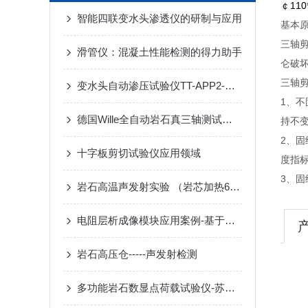
￠11
智能四联变水头渗透仪的研制与应用
基本
三轴
滑管仪：混凝土性能检测的得力助手
仑破
三轴
变水头自动渗压试验仪TT-APP2-苏州拓测仪器设备有限公司
1、
德国Wille全自动岩石真三轴测试系统-苏州拓测仪器设备有限公司
持不变
2、
十字板剪切试验仪应用领域
度指标
3、
岩石高温声发射实验 （岩芯加热600度）
电阻层析成像模块应用案例-基于生成对抗网络的地铁盾构超前探测方法研究
岩石高压仓-----声发射检测
多功能岩石数显点荷载试验仪-苏州拓测仪器设备有限公司