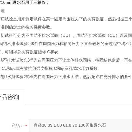
0*10mm透水石用于三轴仪；
原理
剪切试验是用来测定试件在某一固定周围压力下的抗剪强度，然后根据三个
坏准则确定土的抗剪强度参数。
剪切试验可分为不固结不排水试验（UU）、固结不排水试验（CU）以及固
不固结不排水试验∶ 试件在周围压力和轴向压力下直至破坏的全过程中均
，可测得总抗剪强度指标 C和φ;
固结不排水试验∶试样先在周围压力下让土体排水固结，待固结稳定后，再
 Cc和φc或有效抗剪强度指标 C和φ'及孔隙水压力系数;
固结排水剪试验∶试样先在周围压力下排水固结，然后允许在充分排水的条
产品咨询
产品：