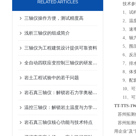
RELATED ARTICLES
技术参
1、试样尺
三轴仪操作方便，测试精度高
2、温度控
3、速率0.0
浅析三轴仪的组成简介
4、轴力10
5、围压0~2
三轴仪为工程建筑设计提供可靠资料
6、反压0~2
全自动四联应变控制三轴仪的研发与应用
7、排水 0~
8、体变0~2
岩土工程试验中的若干问题
9、配套
10、可
岩石真三轴仪：解锁岩石力学奥秘的精密钥匙
11、可选配
TT-TTS
温控三轴仪：解锁岩土温度与力学的耦合密码
苏州拓测仪
岩石真三轴仪核心功能与技术特点
苏州拓测仪
用企业"及