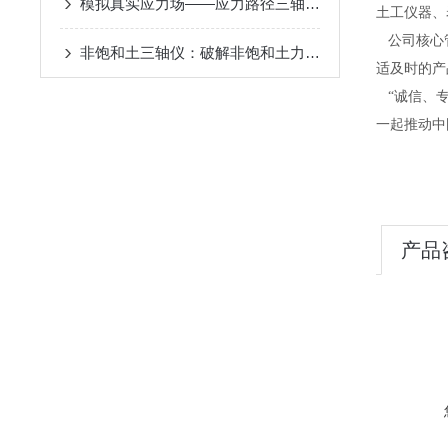
模拟真实应力场——应力路径三轴仪的试验原理与岩土应用
土工仪器、
公司核心管
非饱和土三轴仪：破解非饱和土力学检测难题的仪器
适及时的产
“诚信、专
一起推动中
产品