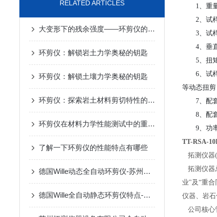
RELATED ARTICLES
1、重量
2、试样尺寸：
大变形下的残余强度——环剪仪的剪切特性与滑坡研究
3、试样平
4、垂直加
环剪仪：解锁岩土力学奥秘的钥匙
5、扭矩：
6、试样平
环剪仪：解锁土壤力学奥秘的钥匙
等动态扭剪
环剪仪：探索岩土材料剪切特性的科研设备
7、配套液
8、配套
环剪仪在材料力学性能测试中的重要应用与技术解析
9、功率：
TT-RSA-
了解一下环剪仪的性能特点有哪些
拓测仪器(
拓测仪器总
德国Wille动态全自动环剪仪-苏州拓测仪器设备有限公司
业"及“重
德国Wille全自动静态环剪仪特点-苏州拓测仪器设备有限公司
仪器、岩石
公司核心管