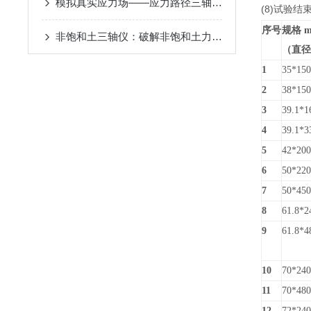
模拟真实应力场——应力路径三轴仪的试验原理与岩土应用
(8)试验
序号
规格 
非饱和土三轴仪：破解非饱和土力学检测难题的仪器
（直径
1
35*150
2
38*150
3
39.1*1
4
39.1*3
5
42*200
6
50*220
7
50*450
8
61.8*2
9
61.8*4
10
70*240
11
70*480
12
72*240