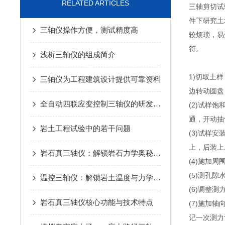
RELATED ARTICLES
三轴剪切试
件下研究土
三轴仪操作方便，测试精度高
较烦琐，易
符。
浅析三轴仪的组成简介
1)切取土
三轴仪为工程建筑设计提供可靠资料
边转动圆盘
全自动四联应变控制三轴仪的研发与应用
(2)试样
通，开动抽
岩土工程试验中的若干问题
(3)试样
上，后装上
岩石真三轴仪：解锁岩石力学奥秘的精密钥匙
(4)施加周围
(5)测孔
温控三轴仪：解锁岩土温度与力学的耦合密码
(6)调整
岩石真三轴仪核心功能与技术特点
(7)施加
记一次测力