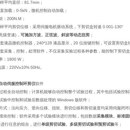
试样平均直径：81.7mm；
垂直加载：0-5kN，微机控制自动加载；
矩：200N.M；
试样平均剪切位移：采用伺服电机驱动系统，下剪切盒转速 0.001-130°
n(无级变速)，
可施加方波、正弦波、斜波等动态扭剪
；
配套液晶微机控制器，240*128 液晶显示，20 位按键控制，可设置剪
 配套采集，控制，处理软件，不仅采集实验过程各种参数，能控制下剪切
率：1800 W；
源：220V±10% 50Hz。
自动伺服控制环剪仪
软件
试验过程全自动控制：计算机能够自动控制整个试验过程，其中包括试验控
于试验中控制和试验后数据处理的 Windows 版软件；
控制方式：法向应力、竖向位移、扭矩、剪切位移和剪切速度均采用伺服闭环
验模块控制：软件采用多个试验模块进行控制，包括数据
采集模块、
标准固
块进行任意的组合，进行
单级剪切试验、多级剪切试验和预剪试验
等；