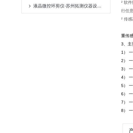
² 软
液晶微控环剪仪-苏州拓测仪器设备有限公司
行任
² 
重传
3、主
1） 
2） 
3） 一
4） 
5） 
6） 
7） 
8） 