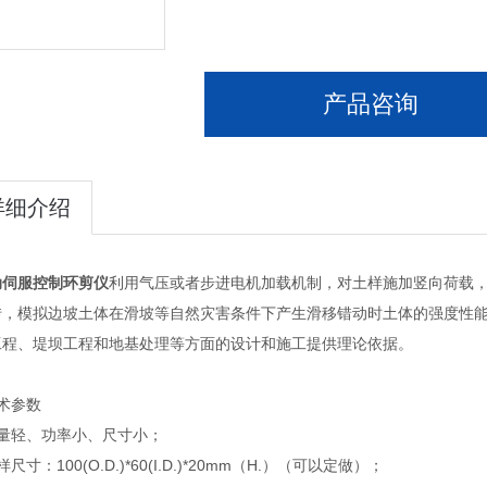
产品咨询
详细介绍
动伺服控制环剪仪
利用气压或者步进电机加载机制，对土样施加竖向荷载
转，模拟边坡土体在滑坡等自然灾害条件下产生滑移错动时土体的强度性
工程、堤坝工程和地基处理等方面的设计和施工提供理论依据。
术参数
重量轻、功率小、尺寸小；
尺寸：100(O.D.)*60(I.D.)*20mm（H.）（可以定做）；