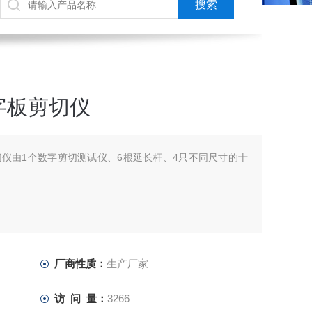
字板剪切仪
仪由1个数字剪切测试仪、6根延长杆、4只不同尺寸的十
厂商性质：
生产厂家
访 问 量：
3266