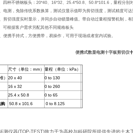
不锈钢板头：20*40、16*32、25.4*50.8、50.8*101.6，量程分别对
、电测，免除传统系数换算，测试仪显示值即为剪切强度，测试精度可达到
、剪切强度实时显示，并同步自动锁显峰值。带自动过量程报警机制，有
可根据客户需求另配其他不同规格板头
、便携手持式，方便携带，易操作，可用于现场或者室内试验。
便携式数显电测十字板剪切仪
尺寸（单位：mm）
量程（单位：kPa）
准）
20 x 40
0 to 130
16 x 32
0 to 260
25.4 x 50.8
0 to 65
选购
50.8 x 101.6
0 to 8.125
拓测仪器(TOP-TEST)致力于为高校与科研院所提供先进的土