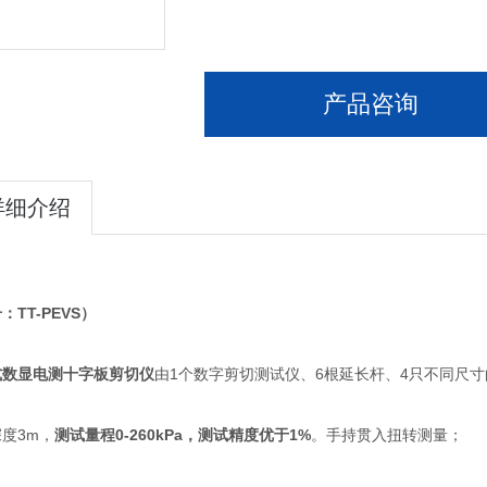
产品咨询
详细介绍
：TT-PEVS）
式数显电测十字板剪切仪
由1个数字剪切测试仪、6根延长杆、4只不同尺
度3m，
测试量程0-260kPa，测试精度优于1%
。手持贯入扭转测量；