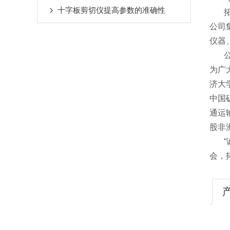
十字板剪切仪提高参数的准确性
拓测
公司
仪器
公司
为广
济大
中国
通运
股非
“诚
会，