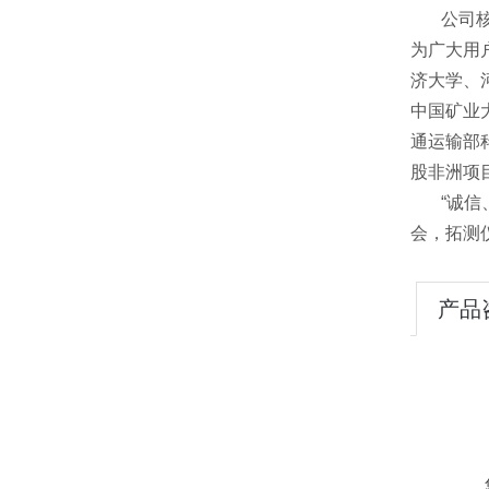
公司核心
为广大用
济大学、
中国矿业
通运输部
股非洲项
“诚信、
会，拓测
产品