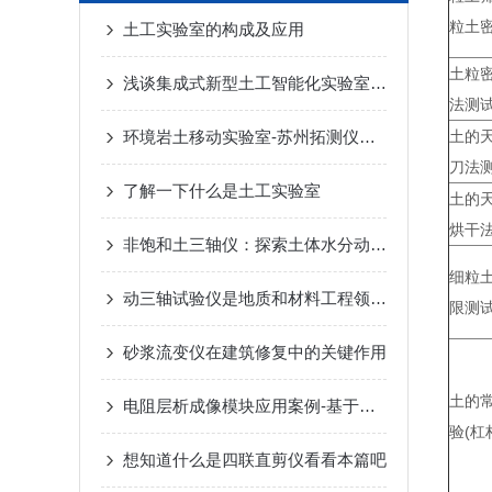
粒土密
土工实验室的构成及应用
土粒
浅谈集成式新型土工智能化实验室建设
法测
环境岩土移动实验室-苏州拓测仪器设备有限公司
土的
刀法
了解一下什么是土工实验室
土的
烘干
非饱和土三轴仪：探索土体水分动态的关键工具
细粒
动三轴试验仪是地质和材料工程领域中重要的设备
限测
砂浆流变仪在建筑修复中的关键作用
土的
电阻层析成像模块应用案例-基于电阻层析成像的综采面突水监测研究
验(杠
想知道什么是四联直剪仪看看本篇吧