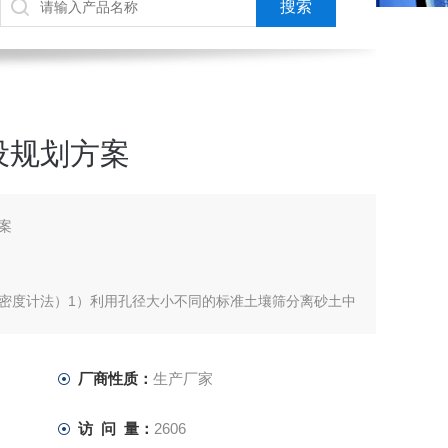
设规划方案
案
密度计法）1）利用孔径大小不同的标准土壤筛分离砂土中
，得出各粒组的质量，计算各粒组的相对含量，确定砂土的
土粒在静水中的沉降速度，再通过其沉降速度求相应的土粒
厂商性质：
生产厂家
程地质学2
访 问 量：
2606