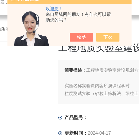
检测仪器，检测仪器，物探仪器，勘察仪器，试验机试验箱，整体方案
欢迎您！
来自局域网的朋友！有什么可以帮
助您的吗？
地质实验室建设规划方案
工程地质实验室建
简要描述：
工程地质实验室建设规划方
实验名称实验课内容所属课程学时
粒度测试实验（砂粒土筛析法、细粒土
与筛孔径相应的粒组，通过天平称量
粒度成分。
2）密度计法先采用斯托克斯公式求出
产品型号：
直径，进而确定细粒土的粒度成分。工
土粒密度比重
更新时间：
2024-04-17