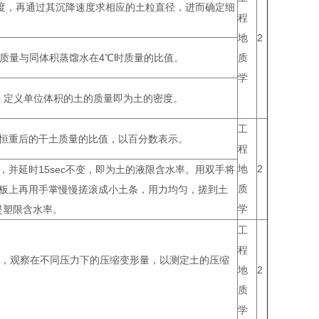
度，再通过其沉降速度求相应的土粒直径，进而确定细
程
地
2
土质量与同体积蒸馏水在4℃时质量的比值。
质
学
，定义单位体积的土的质量即为土的密度。
工
量与恒重后的干土质量的比值，以百分数表示。
程
地
2
，并延时15sec不变，即为土的液限含水率。用双手将
质
璃板上再用手掌慢慢搓滚成小土条，用力均匀，搓到土
学
是塑限含水率。
工
程
，观察在不同压力下的压缩变形量，以测定土的压缩
地
2
质
学