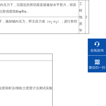
工
向压力下，沿固定的剪切面直接施加水平剪力，得其
程
抗剪强度指标
φ
和
c
。
地
2
下，施加轴向压力，即主应力差（σ
-σ
），进行剪切
1
3
质
学
在线咨询
电话
微信扫一扫
粒度筛析法/细粒土密度计法测试实验