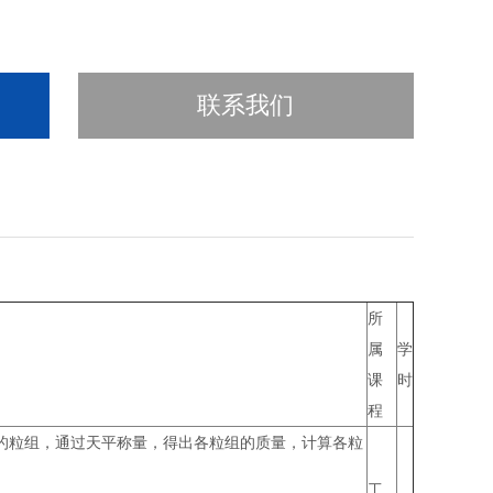
联系我们
所
属
学
课
时
程
的粒组，通过天平称量，得出各粒组的质量，计算各粒
工