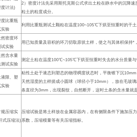
2）密度计法先采用斯托克斯公式求出土粒在静水中的沉降速
度计法)
粒土的粒度成分。
密度比重瓶
利用比重瓶测试土颗粒在温度100~105℃下烘至恒重时的干
试实验
天然密度环
用已知质量及容积的环刀切取原状土样，使之与其体积保持*
测试实验
天然含水量
测定土粒在温度100℃~105℃下烘至恒重时失去的水分质
法测试实验
粘性土处于液态到塑态的物理稠度状态时，平衡锥下沉10mm
土液限、塑
天然湿度的土样搓成小圆球（球径小于10mm），放在毛玻
试实验
条直径为3mm，出现裂纹，自然断开，这时土条的含水量就
常规压缩实
压缩试验是将土样放在金属容器内，在有侧限条件下施加压力
杆式压缩法)
系数，压缩模量等有关压缩指标。