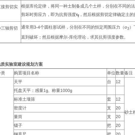
根据库伦定律，将同一种土制备成几个土样，分别在不同的法
直接剪切实
剪坏时剪应力，即为抗剪强度
τ
，然后根据剪切定律确定土的
f
通常用3-4个圆柱形试样，分别在不同的恒定周围压力（σ
）
静三轴剪切
3
直到破坏；然后根据摩尔-库伦理论，求其抗剪强度参数。
地质实验室建设规划方案
分类
购置项目名称
单位
数量
备注
天平
台
12
托盘天平：感量1g, 称量1000g
标准土壤筛
套
12
密度计
支
20
砂土
量筒
支
20
镊子
把
20
钢直尺
把
20