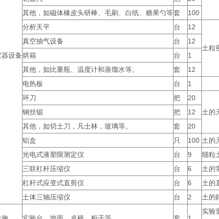
其他，如磁体橡皮头研棒、毛刷、白纸、糖果勺等
套
100
分析天平
台
12
真空抽气设备
台
12
土粒
仪器设备
烘箱
台
1
其他，如比重瓶、温度计和蒸馏水等。
套
12
电热板
台
1
环刀
把
20
钢丝锯
把
12
土的
其他，如切土刀，凡士林，玻璃等。
套
20
铝盒
只
100
土的
光电式液塑限测定仪
台
9
细粒
三联杠杆压缩仪
台
6
土的
杠杆式应变式直剪仪
台
6
土的
土体三轴压缩仪
台
2
土的
实验
设施
实验台、地面、桌椅、柜子等
套
1