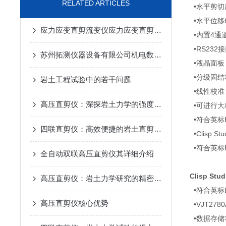
RELATED ARTICLES
•水平剪切压
•水平位移
应力应变直剪流变仪应力应变直剪流变仪
•内置4通
•RS232
苏州拓测仪器设备有限公司机电数控高压直剪仪的研发和使用说明
•液晶面板
•分级固结
岩土工程试验中的若干问题
•线性校准
高压直剪仪：深探岩土力学的强度标尺
•可进行大
•符合英标BS
四联直剪仪：高效便捷的岩土直剪检测设备
•Clisp St
•符合英标B
全自动双联高压直剪仪其详细介绍
Clisp St
高压直剪仪：岩土力学研究的精密探针
•符合英标B
高压直剪仪核心优势
•VJT2780
•数据存储