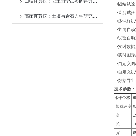
四联直剪仪：岩土力学试验的得力助手
•固结试验
•直剪试验
高压直剪仪：土壤与岩石力学研究中的核心工具
•多试样试
•竖向自动
•试验自动
•实时数据
•实时图形
•自定义图
•自定义试
•数据导出到
技术参数：
水平位移
6
加载速率
0.
高
1
长
1
宽
6