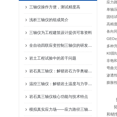
应力路
三轴仪操作方便，测试精度高
单轴
固结
浅析三轴仪的组成简介
高精
各向
三轴仪为工程建筑设计提供可靠资料
GEO
全自动四联应变控制三轴仪的研发与应用
多种
K0固
岩土工程试验中的若干问题
非饱
弯曲
岩石真三轴仪：解锁岩石力学奥秘的精密钥匙
渗透
膨胀
温控三轴仪：解锁岩土温度与力学的耦合密码
岩石真三轴仪核心功能与技术特点
拓测
模拟真实应力场——应力路径三轴仪的试验原理与岩土应用
和销