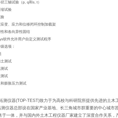
径三轴试验（p, q和s, t）
压缩试验
试验
度应变、应力和位移闭环控制加载架
同性和各向异性固结
sys软件允许用户自定义测试程序
升级选项：
结
和土测试
元测试
性测试
性和膨胀压力测试
拓测仪器(TOP-TEST)致力于为高校与科研院所提供先进的土
仪器总部设在国家产业基地、长三角城市群重要的中心城市苏
售于一体，并与国内外土木工程仪器厂家建立了深度合作关系，