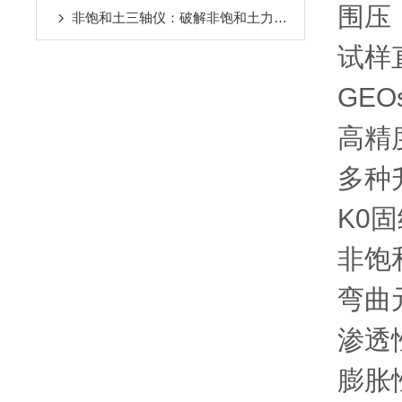
围
非饱和土三轴仪：破解非饱和土力学检测难题的仪器
试样
GE
高精
多种
K0
非饱
弯曲
渗透
膨胀