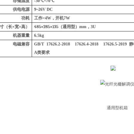
存储温度
-30
℃
~70
℃
供电电源
9~26V DC
功耗
工作
<4W
，开机
7W
485×285×135
寸（长
×宽×高）
（通用型）
mm
，
3
U
机器重量
6.
5
kg
电磁兼容
GB/T 17626.2-2018 17626.4-2018 17626.5-2019
静
A
类要求
通用型机箱