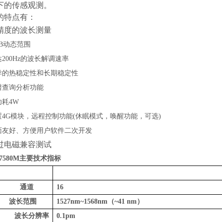
下的传感观测。
的特点有：
精度的波长测量
B
动态范围
达
200Hz
的波长解调速率
异的热稳定性和长期稳定性
谱查询分析功能
功耗
4W
置
4G
模块，远程控制功能
(
休眠模式，唤醒功能，可选
)
面友好、方便用户软件二次开发
过电磁兼容测试
7580M
主要技术指标
通道
16
波长范围
1527nm~1568nm
（
~
41
nm
）
波长分辨率
0.1pm