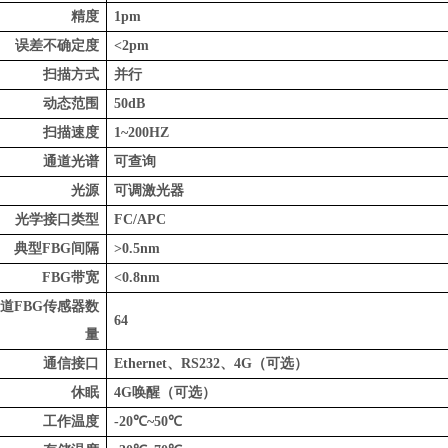
精度
1
pm
误差不确定度
<2pm
扫描方式
并行
动态范围
50dB
扫描速度
1~
2
00HZ
通道光谱
可查询
光源
可调激光器
光学接口类型
FC/APC
典型
FBG
间隔
>0.5nm
FBG
带宽
<0.8nm
道
FBG
传感器数
64
量
通信接口
Ethernet
、
RS232
、
4G
（可选）
休眠
4G
唤醒（可选）
工作温度
-20
℃
~50
℃