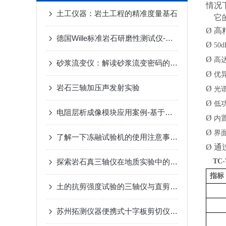
情况
土工仪器：岩土工程的精准度量基石
它
Ø
高
德国Wille标准岩石研磨性测试仪-苏州拓测仪器设备有限公司
Ø
50d
Ø
高
砂浆流变仪：解读砂浆流变密码的关键工具
Ø
优
岩石三轴加压声发射实验
Ø
光
Ø
低
电阻层析成像模块应用案例-基于三维电阻层析成像的盾构机超前探测研究
Ø
内
Ø
界
了解一下冻融试验机的使用注意事项吧
Ø
通
探索岩石真三轴仪在地质实验中的应用与优势
TC-
指标
土的抗剪强度试验的三轴仪与直剪仪的比较
苏州拓测仪器便携式十字板剪切仪说明书