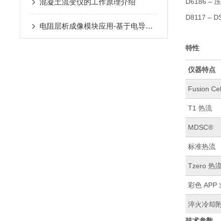
混凝土流变仪的工作原理介绍
D6186 
D8117 
电阻层析成像模块应用-基于电导率层析成像的304不锈钢熔覆层电导率检测研究
特性
仪器特点
Fusion Ce
T1 热流
MDSC®
标准热流
Tzero 热
彩色 APP
淬火冷却附
技术参数