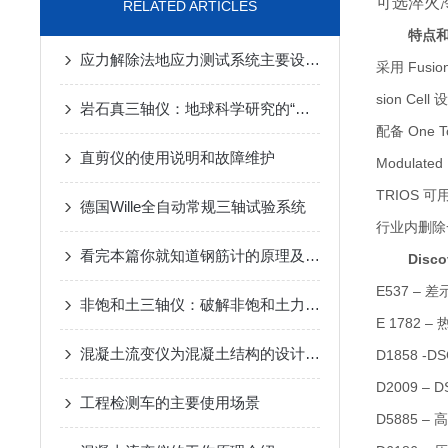
可选淬火冷
RELATED ARTICLES
特点
应力解除法地应力测试系统主要设备技术参数
采用 Fus
sion C
岩石真三轴仪：地球科学研究的“力”学神器
配备 One
直剪仪的使用说明和故障维护
Modula
TRIOS
德国Wille全自动常规三轴试验系统
行业内删除
看完本篇你就知道钢筋计的原理及要点了
Disc
E537 
非饱和土三轴仪：破解非饱和土力学检测难题的仪器
E 1782
混凝土流变仪为混凝土结构的设计和施工提供重要的依据
D1858 
D2009 
工程检测车的主要使用场景
D5885 