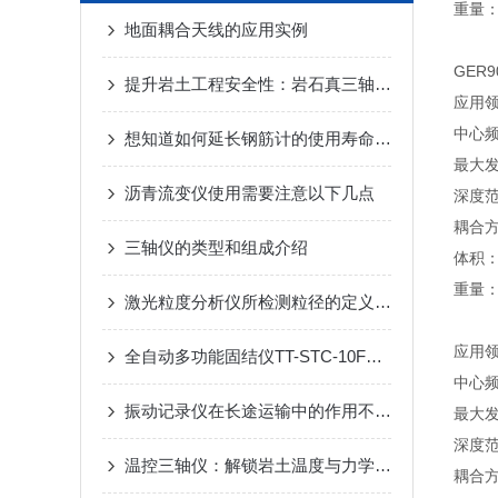
重量：2
地面耦合天线的应用实例
GER
提升岩土工程安全性：岩石真三轴仪在土木工程中的重要作用
应用
中心频
想知道如何延长钢筋计的使用寿命不妨看看本篇吧
最大发
沥青流变仪使用需要注意以下几点
深度范
耦合
三轴仪的类型和组成介绍
体积：3
重量：2
激光粒度分析仪所检测粒径的定义你知道么
应用
全自动多功能固结仪TT-STC-10F产品介绍
中心频
振动记录仪在长途运输中的作用不容小觑
最大发
深度范
温控三轴仪：解锁岩土温度与力学的耦合密码
耦合