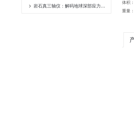
体积：3
岩石真三轴仪：解码地球深部应力之谜的“数字钻头”
重量：2