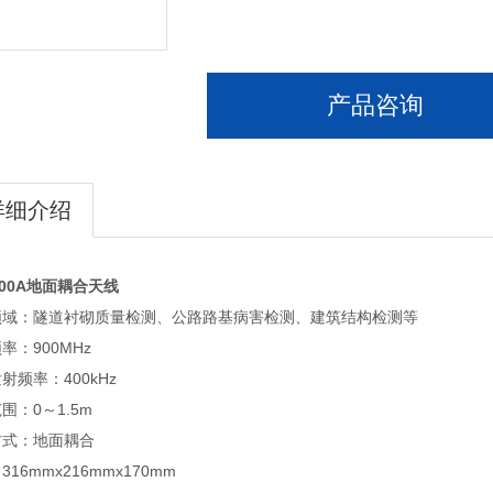
耦合方式：地面耦合
体积：316mmx216mmx170mm
产品咨询
重量：2.3kg
详细介绍
900A地面耦合天线
领域：隧道衬砌质量检测、公路路基病害检测、建筑结构检测等
率：900MHz
射频率：400kHz
围：0～1.5m
方式：地面耦合
16mmx216mmx170mm