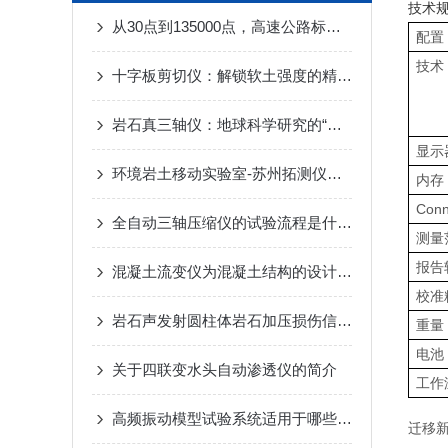
技术
从30点到135000点，高速公路标线光亮度的高采样保障
配置
技术
十字板剪切仪：解锁软土强度的精准密钥
岩石真三轴仪：地球科学研究的“力”学神器
显示
环境岩土移动实验室-苏州拓测仪器设备有限公司
内存
Conn
全自动三轴压缩仪的试验流程是什么？
测量
报告
混凝土流变仪为混凝土结构的设计和施工提供重要的依据
校准
岩石声发射圆柱体岩石加压损伤信号实验
重量
电池
关于四联变水头自动渗透仪的简介
工作
高频振动模型试验系统适用于哪些实验对象？
迁移