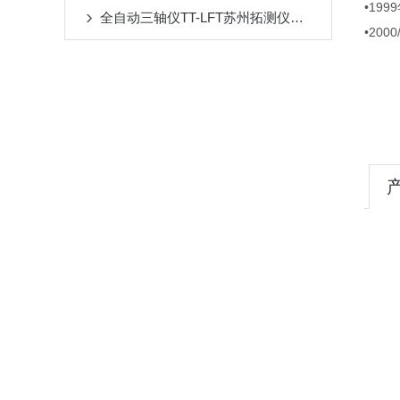
•19
全自动三轴仪TT-LFT苏州拓测仪器设备有限公司
•20