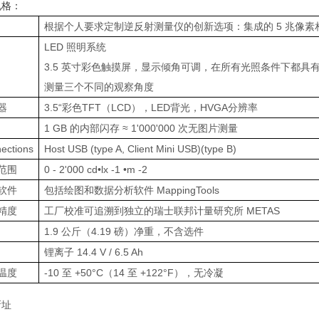
规格：
根据个人要求定制逆反射测量仪的创新选项：集成的 5 兆像素相机
LED 照明系统
3.5 英寸彩色触摸屏，显示倾角可调，在所有光照条件下都具
测量三个不同的观察角度
器
3.5“彩色TFT（LCD），LED背光，HVGA分辨率
1 GB 的内部闪存 ≈ 1'000'000 次无图片测量
ections
Host USB (type A, Client Mini USB)(type B)
范围
0 - 2'000 cd•lx -1 •m -2
软件
包括绘图和数据分析软件 MappingTools
精度
工厂校准可追溯到独立的瑞士联邦计量研究所 METAS
1.9 公斤（4.19 磅）净重，不含选件
锂离子 14.4 V / 6.5 Ah
温度
-10 至 +50°C（14 至 +122°F），无冷凝
新址