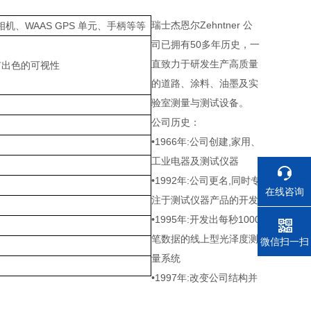
瑞士杰恩尔Zehntner 公
、WAAS GPS 单元、手柄等等
司已拥有50多年历史，一
直致力于研发生产高质量
有出色的可视性
的道路、涂料、油墨及实
验室测量与测试设备。
公司历史：
•1966年:公司创建,家用、
工业电器及测试仪器
•1992年:公司更名,同时专
在线咨询
注于测试仪器产品的开发
•1995年:开发出每秒1000
笔数据的线上型光泽度测
电话
微信扫一扫
量系统
•1997年:改变公司结构并