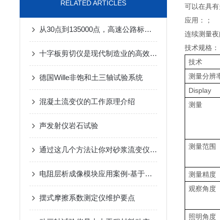
RELATED ARTICLES
可以在具有
应用：；
从30点到135000点，高速公路标线光亮度的高采样保障
连续测量夜
技术规格：
十字板剪切仪是现代制造业的高效切割工具
技术
测量分辨
德国Wille非饱和土三轴试验系统
Display
混凝土流变仪的工作原理介绍
测量
声发射仪岩石试验
测量范围
通过这几个方法让你对砂浆流变仪更加了解
电阻层析成像模块应用案例-基于三维电阻层析成像的盾构机超前探测研究
测量精度
观察角度
摆式摩擦系数测定仪维护要点
照明角度