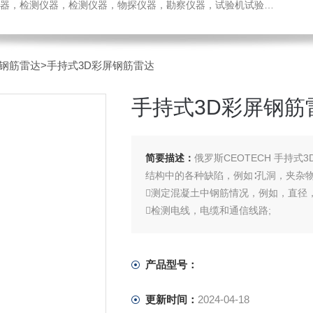
检测仪器，检测仪器，物探仪器，勘察仪器，试验机试验箱，整体方案
屏钢筋雷达
>手持式3D彩屏钢筋雷达
手持式3D彩屏钢筋
简要描述：
俄罗斯CEOTECH 手持式3
结构中的各种缺陷，例如∶孔洞，夹杂物
测定混凝土中钢筋情况，例如，直径
检测电线，电缆和通信线路;
检测塑料和金属管道
检测埋在结构物中的异物、异常情况
检测其它隐蔽物体;
产品型号：
更新时间：
2024-04-18