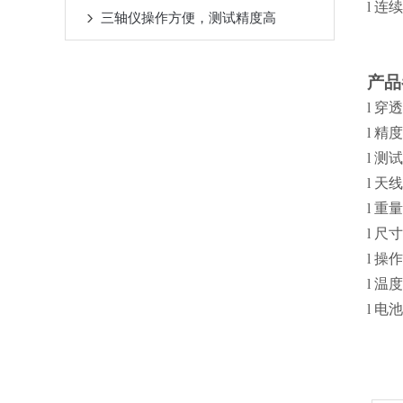
l
连续
三轴仪操作方便，测试精度高
产品
l
穿透
l
精度
l
测试
l
天线
l
重量∶
l
尺寸∶
l
操作
l
温度
l
电池