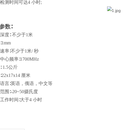
检测时间可达4 小时;
参数∶
深度∶ 不少于1米
∶1mm
速率∶不少于1米/ 秒
中心频率∶1700MHz
 1.5公斤
22x17x14 厘米
语言∶英语，俄语，中文等
范围∶-20~50摄氏度
工作时间∶大于4 小时