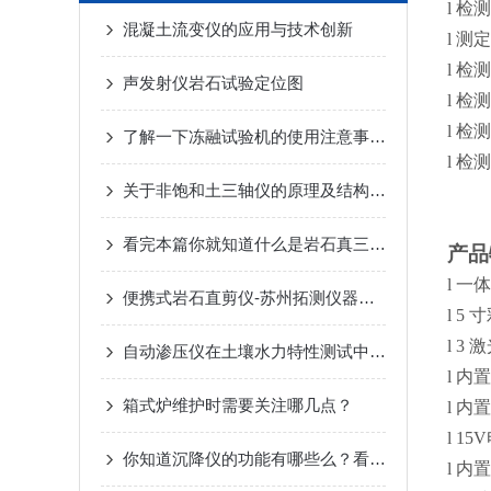
l
检测
混凝土流变仪的应用与技术创新
l
测定
l
检测
声发射仪岩石试验定位图
l
检测
l
检测
了解一下冻融试验机的使用注意事项吧
l
检测
关于非饱和土三轴仪的原理及结构分析
看完本篇你就知道什么是岩石真三轴仪了
产品
l
一体
便携式岩石直剪仪-苏州拓测仪器设备有限公司
l
5 
l
3 
自动渗压仪在土壤水力特性测试中的应用与分析
l
内置
箱式炉维护时需要关注哪几点？
l
内置
l
15V
你知道沉降仪的功能有哪些么？看看本篇
l
内置