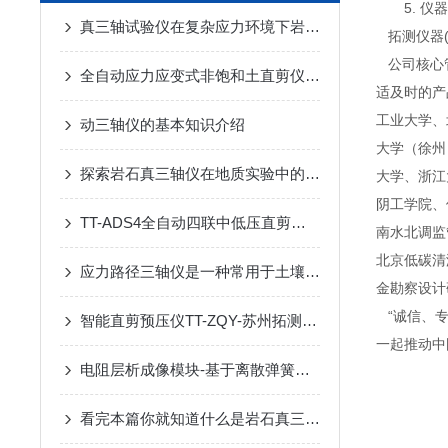
5. 仪器
真三轴试验仪在复杂应力环境下岩土力学性质测试的突破
拓测仪器(
公司核心
全自动应力应变式非饱和土直剪仪TT-2UM-苏州拓测仪器设备有限公司
适及时的产
工业大学、
动三轴仪的基本知识介绍
大学（徐州
探索岩石真三轴仪在地质实验中的应用与优势
大学、浙江
阴工学院、
TT-ADS4全自动四联中低压直剪仪-苏州拓测仪器设备有限公司
南水北调监
北京低碳清
应力路径三轴仪是一种常用于土壤与岩石力学性质试验中的仪器设备
金勘察设计
“诚信、专
智能直剪预压仪TT-ZQY-苏州拓测仪器设备有限公司
一起推动中
电阻层析成像模块-基于离散弹簧模型的电阻层析成像渗流及损伤检测
看完本篇你就知道什么是岩石真三轴仪了