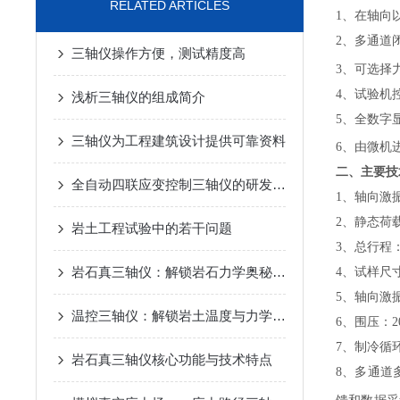
RELATED ARTICLES
1、在轴向
2、多通道
三轴仪操作方便，测试精度高
3、可选择
4、试验机
浅析三轴仪的组成简介
5、全数字
三轴仪为工程建筑设计提供可靠资料
6、由微机
二、主要技
全自动四联应变控制三轴仪的研发与应用
1、轴向激振
2、静态荷载
岩土工程试验中的若干问题
3、总行程：
岩石真三轴仪：解锁岩石力学奥秘的精密钥匙
4、试样尺寸：
5、轴向激振
温控三轴仪：解锁岩土温度与力学的耦合密码
6、围压：2
7、制冷循环
岩石真三轴仪核心功能与技术特点
8、多通道