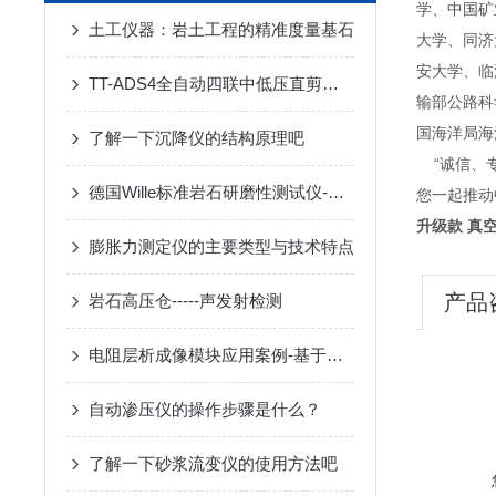
学、中国矿
土工仪器：岩土工程的精准度量基石
大学、同济
安大学、临
TT-ADS4全自动四联中低压直剪仪-苏州拓测仪器设备有限公司
输部公路科
国海洋局海
了解一下沉降仪的结构原理吧
“诚信、专
德国Wille标准岩石研磨性测试仪-苏州拓测仪器设备有限公司
您一起推动
升级款 真
膨胀力测定仪的主要类型与技术特点
产品
岩石高压仓-----声发射检测
电阻层析成像模块应用案例-基于电阻率层析成像的三维旋喷灌注加固形态监测
自动渗压仪的操作步骤是什么？
了解一下砂浆流变仪的使用方法吧