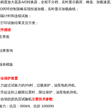
高精度放大器及A/D转换器，全程不分档，实时显示载荷、峰值、加载速度
ID闭环控制策略实现恒速加载，实时显示加载曲线；
间隔计时和连续试验；
、打印试验结果灵活方便；
软件描述
主界面
结果查询
报表模版
安全保护装置
验力超过试验力的3%时，过载保护，油泵电机停机。
塞升起达到上极限位置时，限位保护，油泵电机停机。
全自动抗折抗压试验机
主要技术参数:
验力：抗压：300kN、抗折 10000N