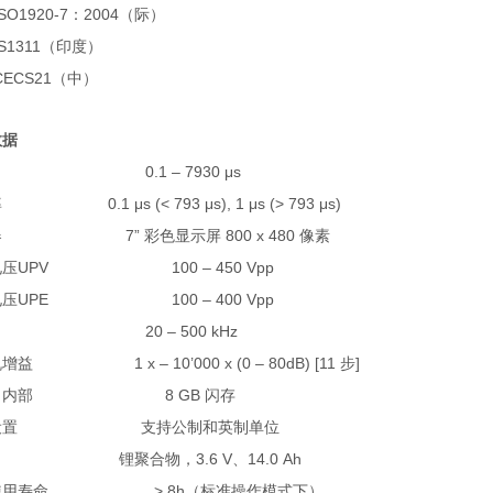
O1920-7
2004
：
（际）
1311
（印度）
CS21
（中）
数据
0.1 – 7930 μs
0.1 μs (< 793 μs), 1 μs (> 793 μs)
率
7”
800 x 480
器
彩色显示屏
像素
UPV 100 – 450 Vpp
电压
UPE 100 – 400 Vpp
电压
20 – 500 kHz
1 x – 10’000 x (0 – 80dB) [11
]
机增益
步
8 GB
：内部
闪存
设置
支持公制和英制单位
3.6 V
14.0 Ah
锂聚合物，
、
> 8h
使用寿命
（标准操作模式下）