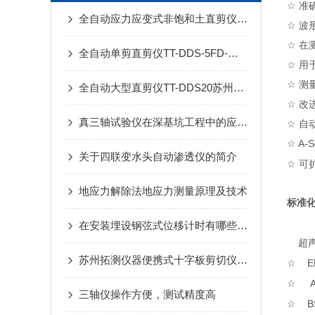
☆
准
全自动应力应变式非饱和土直剪仪TT-2UM-苏州拓测仪器设备有限公司
☆
波
☆
在
全自动单剪直剪仪TT-DDS-5FD-苏州拓测仪器设备有限公司
☆
用
☆
测
全自动大型直剪仪TT-DDS20苏州拓测仪器设备有限公司
☆
改
真三轴试验仪在深基坑工程中的应用与分析
☆
自
A-S
☆
关于四联变水头自动渗透仪的简介
☆
可
地应力解除法地应力测量原理及技术
标准
在安装埋设钢弦式位移计时有哪些要求你知道么
超
苏州拓测仪器便携式十字板剪切仪说明书
EN
☆
AS
☆
三轴仪操作方便，测试精度高
BS 
☆