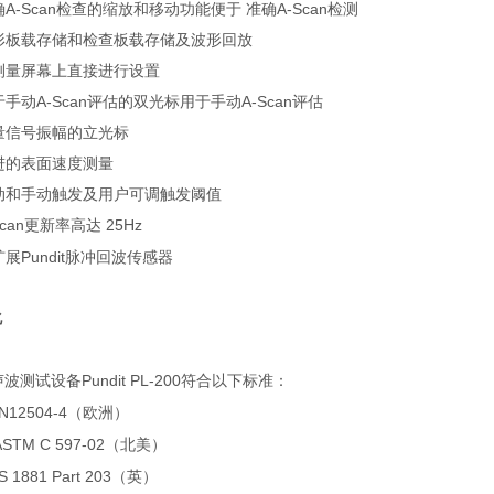
确
A-Scan
检查的缩放和移动功能便于
准确
A-Scan
检测
形板载存储和检查板载存储及波形回放
测量屏幕上直接进行设置
于手动
A-Scan
评估的双光标用于手动
A-Scan
评估
量信号振幅的立光标
进的表面速度测量
动和手动触发及用户可调触发阈值
can
25Hz
更新率高达
扩展
Pundit
脉冲回波传感器
化
Pundit PL-200
声波测试设备
符合以下标准：
12504-4
（欧洲）
TM C 597-02
（北美）
1881 Part 203
（英）