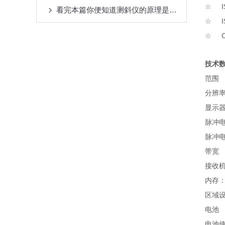
IS
☆
看完本篇你便知道测斜仪的原理是什么了
IS
☆
CE
☆
技术
范围
分辨
显示
脉冲
脉冲
带宽
接收
内存
区域
电池
电池