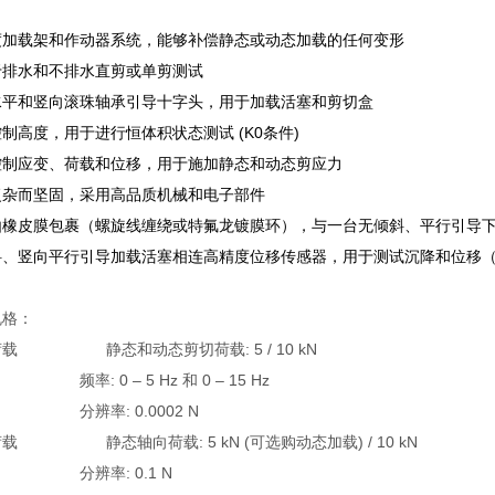
度加载架和作动器系统，能够补偿静态或动态加载的任何变形
于排水和不排水直剪或单剪测试
水平和竖向滚珠轴承引导十字头，用于加载活塞和剪切盒
制高度，用于进行恒体积状态测试 (K0条件)
控制应变、荷载和位移，用于施加静态和动态剪应力
复杂而坚固，采用高品质机械和电子部件
由橡皮膜包裹（螺旋线缠绕或特氟龙镀膜环），与一台无倾斜、平行引导
斜、竖向平行引导加载活塞相连高精度位移传感器，用于测试沉降和位移
规格：
载 静态和动态剪切荷载: 5 / 10 kN
 0 – 5 Hz 和 0 – 15 Hz
率: 0.0002 N
载 静态轴向荷载: 5 kN (可选购动态加载) / 10 kN
率: 0.1 N