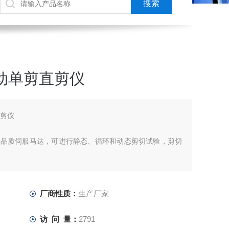
自动单剪直剪仪
直剪仪
高品质伺服马达，可进行静态、循环和动态剪切试验，剪切
质机械和电子部件，包括一台高刚度加载架和作动器系统，
可进行竖向静态和动态加载。
厂商性质：
生产厂家
访 问 量：
2791