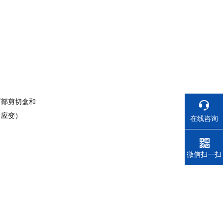
下部剪切盒和
（应变）
在线咨询
电话
微信扫一扫