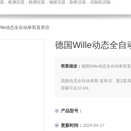
检测仪器，检测仪器，物探仪器，勘察仪器，试验机试验箱，整体方案
ille动态全自动单剪直剪仪
德国Wille动态全
简要描述：
德国Wille动态全自动单剪
高级动态全自动单剪-直剪仪，配2套
荷载可达10 kN。
此系统构造复杂而坚固，采用了高品
能够补偿静态或动态加载的任何变形。
设备包括2套高品质伺服马达驱动器，
产品型号：
更新时间：
2024-04-17