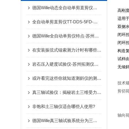
德国Wille动态全自动单剪直剪仪特点
高刚
适用
全自动单剪直剪仪TT-DDS-5FD-苏州拓测仪器设备有限公司
双侧
闭环控
德国Wille全自动单剪仪特点-苏州拓测仪器设备有限公司
闭环
在安装振弦式锚索测力计时有哪些细节呢？
构造
试样
岩石压入硬度试验仪-苏州拓测仪器设备有限公司
无倾
或许看完这些你就知道测斜仪的测量原理吧
技术
剪切荷
真三轴试验仪：揭秘岩土三维受力特性的仪器
频率:
非饱和土三轴仪适合哪些人使用?
分辨
轴向荷
德国Wille真三轴试验系统分为三种类型
分辨