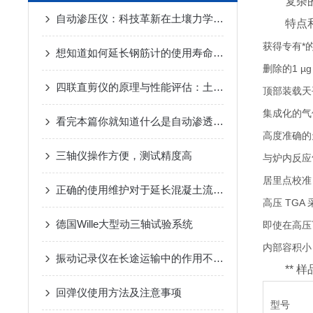
复杂的高
自动渗压仪：科技革新在土壤力学测试中的应用
特点和
获得专有*
想知道如何延长钢筋计的使用寿命不妨看看本篇吧
删除的1 
四联直剪仪的原理与性能评估：土壤力学研究的新工具
顶部装载天
集成化的气
看完本篇你就知道什么是自动渗透仪了
高度准确的
三轴仪操作方便，测试精度高
与炉内反应
居里点校准
正确的使用维护对于延长混凝土流变仪使用寿命是很关键的
高压 TG
德国Wille大型动三轴试验系统
即使在高压
内部容积小
振动记录仪在长途运输中的作用不容小觑
** 样品温
回弹仪使用方法及注意事项
型号