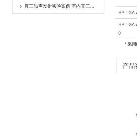
真三轴声发射实验案例 室内真三轴水压致裂模拟实验中的岩石特性
HP-TGA 
HP-TGA 
0
*
采用
产品