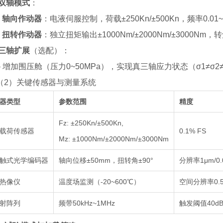
双轴模式
：
轴向作动器
：电液伺服控制，荷载±250Kn/±500Kn，频率0.0
–
扭转作动器
：独立扭矩输出±1000Nm/±2000Nm/±3000Nm，
–
三轴扩展
（选配）：
增加围压舱（压力0~50MPa），实现真三轴应力状态（σ1≠σ2≠
（
2
）
关键传感器与测量系统
器类型
参数范围
精度
Fz: ±250Kn/±500Kn,
载荷传感器
0.1% FS
Mz: ±1000Nm/±2000Nm/±3000Nm
触式光学编码器
轴向位移±50mm，扭转角±90°
分辨率1μm/0.
热像仪
温度场监测（-20~600℃）
空间分辨率0.
射阵列
频带50kHz~1MHz
触发阈值40d