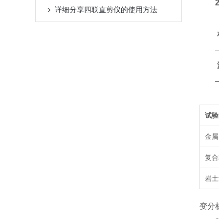
详细分享四联直剪仪的使用方法
– 
– 
试验
金属
复合
岩土
变分