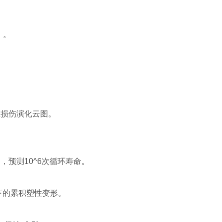
）。
维损伤演化云图。
），预测10^6次循环寿命。
下的累积塑性变形。