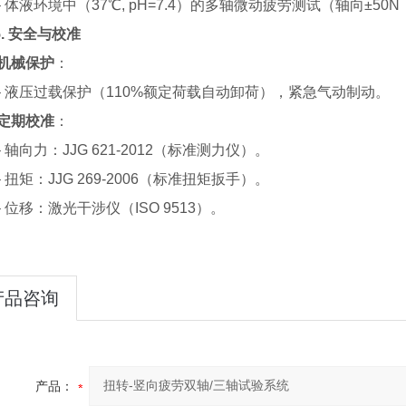
液环境中（37℃, pH=7.4）的多轴微动疲劳测试（轴向±50N，
5.
安全与校准
机械保护
：
液压过载保护（110%额定荷载自动卸荷），紧急气动制动。
定期校准
：
向力：JJG 621-2012（标准测力仪）。
矩：JJG 269-2006（标准扭矩扳手）。
位移：激光干涉仪（ISO 9513）。
产品咨询
产品：