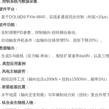
3.
控制系统与数据采集
硬件平台
：
于DOLI或NI PXIe-8840，实现多通道同步控制（时延<10μs
软件功能
：
实时调整PID参数，抑制轴向-扭转耦合振动。
自动触发停机条件（如轴向位移突增5%、扭矩下降20%）。
数据输出
：
生成S-N曲线（应力幅-寿命）、裂纹扩展速率da/dN，以及三
4.
典型应用案例
风电主轴疲劳
：
.
拟启停工况（轴向拉压±200kN + 扭转±1500Nm，频率2Hz
桥梁桩基抗震
：
.
水平地震（轴向交变荷载）与车辆制动力矩（扭转）复合作用
钛合金生物植入物
：
.