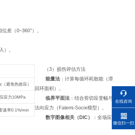
差（0~360°）。
入）。
（
3
）
损伤评估方法
能量法
：计算每循环耗散能（滞
0Hz（避免热效应）
回环面积）。
压应力10MPa
临界平面法
：结合剪切应变幅与
在线咨询
法向应力（Fatemi-Socie模型）。
速率0.1%/min
数字图像相关（
DIC
）
：全场应
电话
微信扫一扫