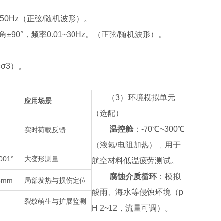
1~50Hz（正弦/随机波形）。
转角±90°，频率0.01~30Hz。（正弦/随机波形）。
σ3）。
（
3
）
环境模拟单元
应用场景
（选配）
温控舱
：-70℃~300℃
实时荷载反馈
（液氮/电阻加热），用于
001°
大变形测量
航空材料低温疲劳测试。
腐蚀介质循环
：模拟
5mm
局部发热与损伤定位
酸雨、海水等侵蚀环境（p
B
裂纹萌生与扩展监测
H 2~12，流量可调）。