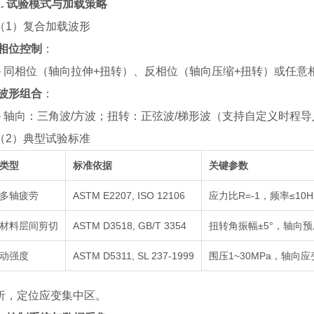
2.
试验模式与加载策略
（
1
）
复合加载波形
相位控制
：
同相位（轴向拉伸+扭转）、反相位（轴向压缩+扭转）或任意相位
波形组合
：
轴向：三角波/方波；扭转：正弦波/梯形波（支持自定义时程导
（
2
）
典型试验标准
类型
标准依据
关键参数
多轴疲劳
ASTM E2207, ISO 12106
应力比R=-1，频率≤1
材料层间剪切
ASTM D3518, GB/T 3354
扭转角振幅±5°，轴向预
动强度
ASTM D5311, SL 237-1999
围压1~30MPa，轴向应变
析，定位应变集中区。