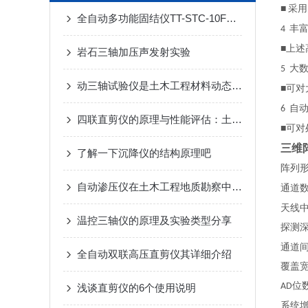
采用
■
全自动多功能固结仪TT-STC-10F产品介绍
丰
4
上述
■
岩石三轴加压声发射实验
大
5
动三轴试验仪是土木工程材料动态力学性质研究的重要工具
可对
■
自
6
四联直剪仪的原理与性能评估：土壤力学研究的新工具
可对
■
三维
了解一下沉降仪的结构原理吧
阵列
自动渗压仪在土木工程地质勘察中的革新应用
通道
天线
温控三轴仪的原理及实验类型分享
探测
通道
全自动双联高压直剪仪其详细介绍
覆盖
位
AD
浅谈直剪仪的6个使用说明
系统