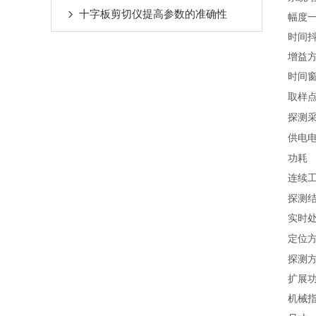
十字板剪切仪提高参数的准确性
幅度
时间
增益
时间
取样
探测
供电
功耗
连续
探测
实时
定位
探测
扩展
机械