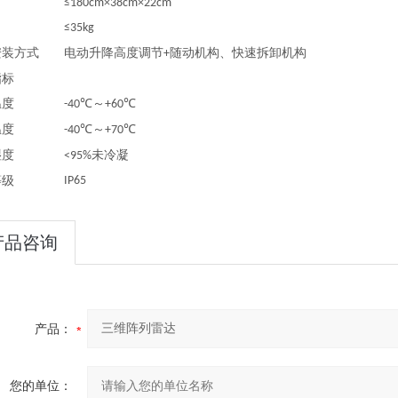
≤180cm×38cm×22cm
≤35kg
安装方式
电动升降高度调节
随动机构、快速拆卸机构
+
指标
温度
～
-40℃
+60℃
温度
～
-40℃
+70℃
湿度
未冷凝
<95%
等级
IP65
产品咨询
产品：
您的单位：