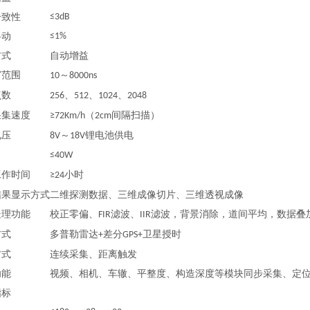
一致性
≤3dB
抖动
≤1%
方式
自动增益
窗范围
～
10
8000ns
点数
、
、
、
256
512
1024
2048
采集速度
（
间隔扫描）
≥72Km/h
2cm
电压
～
锂电池供电
8V
18V
≤40W
工作时间
小时
≥24
结果显示方式
二维探测数据、三维成像切片、三维透视成像
处理功能
校正零偏、
滤波、
滤波，背景消除，道间平均，数据叠
FIR
IIR
方式
多普勒雷达
差分
卫星授时
+
GPS+
方式
连续采集、距离触发
功能
视频、相机、车辙、平整度、构造深度等模块同步采集、定
指标