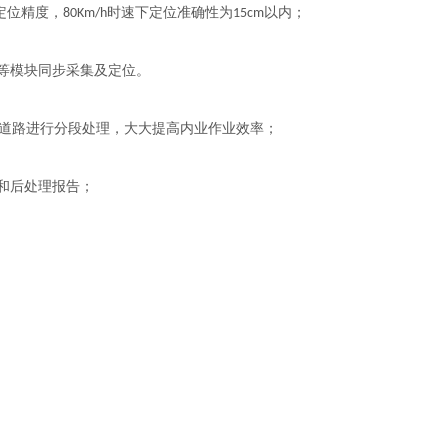
定位精度，
时速下定位准确性为
以内；
80Km/h
15cm
等模块同步采集及定位。
道路进行分段处理，大大提高内业作业效率；
和后处理报告；