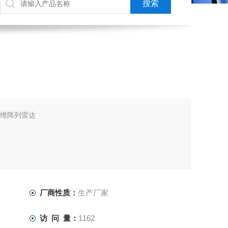
型三维阵列雷达
型
厂商性质：
生产厂家
访 问 量：
1162