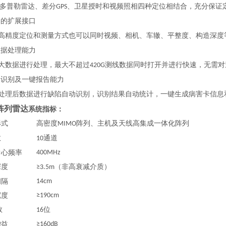
多普勒雷达、差分
、卫星授时和视频照相四种定位相结合，充分保证
GPS
富的扩展接口
高精度定位和测量方式也可以同时视频、相机、车辙、平整度、构造深度
数据处理能力
大数据进行处理，最大不超过
测线数据同时打开并进行快速，无需对
420G
动识别及一键报告能力
处理后数据进行缺陷自动识别，识别结果自动统计，一键生成病害卡信息
阵列雷达
系统指标：
形式
高密度
阵列、主机及天线高集成一体化阵列
MIMO
数
通道
10
中心频率
400MHz
深度
（非高衰减介质）
≥3.5m
间隔
14cm
宽度
≥190cm
数
位
16
增益
≥160dB