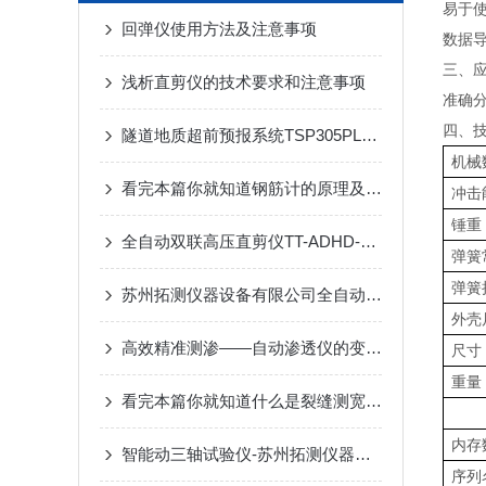
易于
回弹仪使用方法及注意事项
数据导
三、
浅析直剪仪的技术要求和注意事项
准确
四、
隧道地质超前预报系统TSP305PLUS介绍
机械
看完本篇你就知道钢筋计的原理及要点了
冲击
锤重
全自动双联高压直剪仪TT-ADHD-苏州拓测仪器设备有限公司
弹簧
弹簧
苏州拓测仪器设备有限公司全自动伺服控制环剪仪
外壳
高效精准测渗——自动渗透仪的变水头与常水头试验
尺寸
重量
看完本篇你就知道什么是裂缝测宽仪了
内存
智能动三轴试验仪-苏州拓测仪器设备有限公司
序列