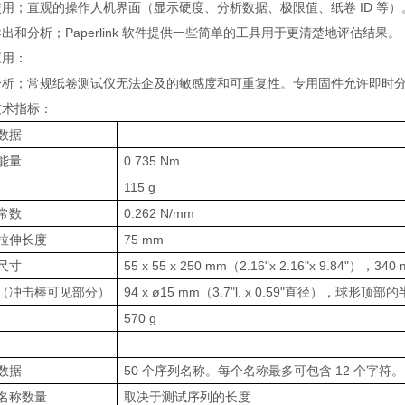
使用；直观的操作人机界面（显示硬度、分析数据、极限值、纸卷 ID 等
出和分析；Paperlink 软件提供一些简单的工具用于更清楚地评估结果。
应用：
分析；常规纸卷测试仪无法企及的敏感度和可重复性。专用固件允许即时
技术指标：
数据
能量
0.735 Nm
115 g
常数
0.262 N/mm
拉伸长度
75 mm
尺寸
55 x 55 x 250 mm（2.16"x 2.16"x 9.84"）
（冲击棒可见部分）
94 x ø15 mm（3.7"l. x 0.59"直径），球形顶部
570 g
数据
50 个序列名称。每个名称最多可包含 12 个字符。
名称数量
取决于测试序列的长度