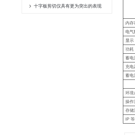
十字板剪切仪具有更为突出的表现
内存
电气
显示
功耗
蓄电
充电
蓄电
环境
操作
存储
IP 