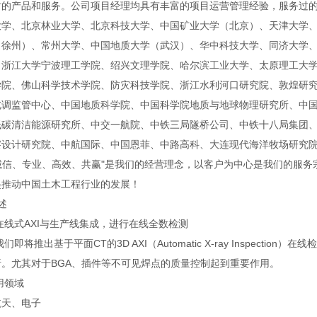
时的产品和服务。公司项目经理均具有丰富的项目运营管理经验，服务过
大学、北京林业大学、北京科技大学、中国矿业大学（北京）、天津大学
（徐州）、常州大学、中国地质大学（武汉）、华中科技大学、同济大学
、浙江大学宁波理工学院、绍兴文理学院、哈尔滨工业大学、太原理工大
学院、佛山科学技术学院、防灾科技学院、浙江水利河口研究院、敦煌研
北调监管中心、中国地质科学院、中国科学院地质与地球物理研究所、中
低碳清洁能源研究所、中交一航院、中铁三局隧桥公司、中铁十八局集团
察设计研究院、中航国际、中国恩菲、中路高科、大连现代海洋牧场研究
信、专业、高效、共赢"是我们的经营理念，以客户为中心是我们的服务
起推动中国土木工程行业的发展！
述
在线式AXI与生产线集成，进行在线全数检测
我们即将推出基于平面CT的3D AXI（Automatic X-ray Inspec
析。尤其对于BGA、插件等不可见焊点的质量控制起到重要作用。
用领域
航天、电子