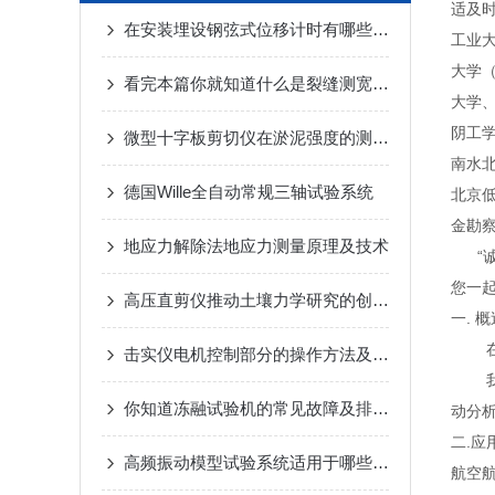
适及
在安装埋设钢弦式位移计时有哪些要求你知道么
工业
大学
看完本篇你就知道什么是裂缝测宽仪了
大学
阴工
微型十字板剪切仪在淤泥强度的测定时所用方法的建议
南水
德国Wille全自动常规三轴试验系统
北京
金勘
地应力解除法地应力测量原理及技术
“诚
您一
高压直剪仪推动土壤力学研究的创新发展
一. 概
击实仪电机控制部分的操作方法及注意事项分享
你知道冻融试验机的常见故障及排除方法么
动分
二.应
高频振动模型试验系统适用于哪些实验对象？
航空