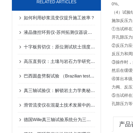
RELATED ARTICLES
0%。
（4）试验
如何利用砂浆流变仪提升施工效率？
施加反压力
①当试样在
液晶微控环剪仪-苏州拓测仪器设备有限公司
开孔隙压力
②反压力应
十字板剪切仪：原位测试软土强度的“精准探针”
反压力和周
高压直剪仪：土壤与岩石力学研究中的核心工具
③操作时，先
然后在缓缓
巴西圆盘劈裂试验 （Brazilian test）声发射定位结果
④算出本级
力阀、反压
真三轴试验仪：解锁岩土力学奥秘的钥匙
⑤当试样在
孔隙压力等
滑管流变仪在混凝土技术发展中的重要性
德国Wille真三轴试验系统分为三种类型
产品