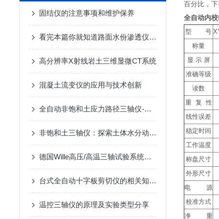
百分比，下挂
固结仪的注意事项和维护保养
全自动内校
型 号
X
看完本篇你就知道路面水份渗透仪的试验步骤了
称量
显 示 屏
高分辨率X射线岩土三维显微CT系统
准确等级
混凝土流变仪的应用与技术创新
读数
重 复 性
全自动非饱和土应力路径三轴仪-苏州拓测仪器设备有限公司
线性误差
稳定时间
非饱和土三轴仪：探索土体水分动态的关键工具
工作温度
德国Wille高压/高温三轴试验系统特点
称盘尺寸
外形尺寸
台式全自动十字板剪切仪的相关知识普及
电 源
校准方式
温控三轴仪的原理及实验类型分享
净 重